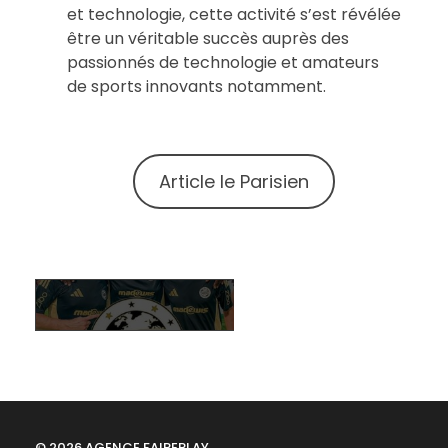
a
et technologie, cette activité s’est révélée
être un véritable succès auprès des
passionnés de technologie et amateurs
n
de sports innovants notamment.
s
3
Article le Parisien
F
a
n
Z
© 2026 AGENCE FAIREPLAY