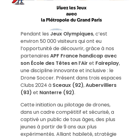
e
S
Pendant les
Jeux Olympiques
, c’est
o
environ 50 000 visiteurs qui ont eu
l’opportunité de découvrir, grâce à nos
partenaires
APF France handicap avec
c
son École des Têtes en l’Air
et
Faireplay
,
une discipline innovante et inclusive : le
c
Drone Soccer. Présent dans trois espaces
Clubs 2024 à
Sceaux (92)
,
Aubervilliers
e
(93)
et
Nanterre (92)
.
Cette initiation au pilotage de drones,
r
dans un cadre compétitif et sécurisé, a
captivé un public de tous âges, des plus
d
jeunes à partir de 9 ans aux plus
expérimentés. Alliant habileté, stratégie