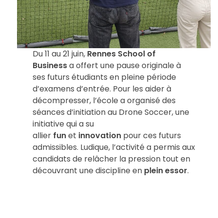
é
t
Du 11 au 21 juin,
Rennes School of
e
Business
a offert une pause originale à
ses futurs étudiants en pleine période
d’examens d’entrée. Pour les aider à
n
décompresser, l’école a organisé des
séances d’initiation au Drone Soccer, une
t
initiative qui a su
allier
fun
et
innovation
pour ces futurs
e
admissibles. Ludique, l’activité a permis aux
candidats de relâcher la pression tout en
découvrant une discipline en
plein essor
.
:
l