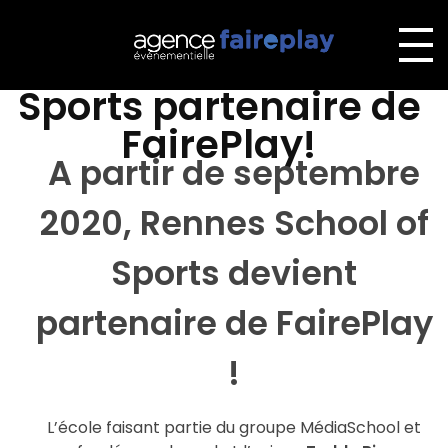
Rennes School of
Agence Faireplay
L'agence événementielle 100% Faireplay
Sports partenaire de
FairePlay!
R
A partir de septembre
e
2020, Rennes School of
n
Sports devient
n
partenaire de FairePlay
e
!
s
L’école faisant partie du groupe MédiaSchool et