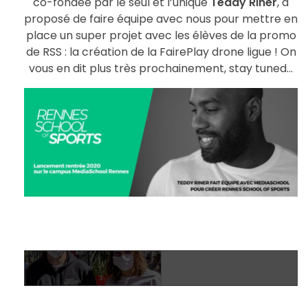
co-fondée par le seul et l’unique
Teddy Riner
, a
S
proposé de faire équipe avec nous pour mettre en
place un super projet avec les élèves de la promo
de RSS : la création de la FairePlay drone ligue ! On
c
vous en dit plus très prochainement, stay tuned…
h
o
o
l
o
f